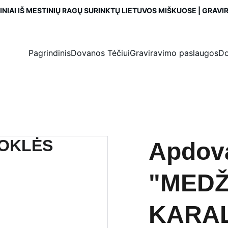
NIAI IŠ MESTINIŲ RAGŲ SURINKTŲ LIETUVOS MIŠKUOSE | GRAV
Pagrindinis
Dovanos Tėčiui
Graviravimo paslaugos
Do
Apdov
"MEDŽ
KARAL