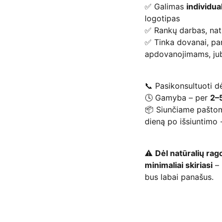
✅ Galimas
individua
logotipas
✅ Rankų darbas, nat
✅ Tinka dovanai, pa
apdovanojimams, jub
📞 Pasikonsultuoti d
🕓 Gamyba – per
2–5
📦 Siunčiame paštom
dieną po išsiuntimo 
⚠️
Dėl natūralių ra
minimaliai skiriasi
– 
bus labai panašus.