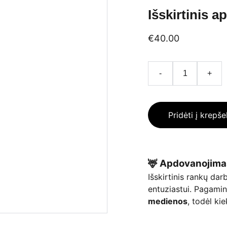
Išskirtinis 
€40.00
-
+
Pridėti į krepše
🦌 Apdovanojimas
Išskirtinis rankų da
entuziastui. Pagamin
medienos
, todėl ki