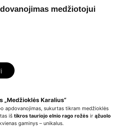
apdovanojimas medžiotojui
lį
 „Medžioklės Karalius“
rbo apdovanojimas, sukurtas tikram medžioklės
tas iš
tikros tauriojo elnio rago rožės
ir
ąžuolo
ekvienas gaminys – unikalus.