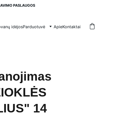
IRAVIMO PASLAUGOS
vanų idėjos
Parduotuvė
Apie
Kontaktai
anojimas
IOKLĖS
IUS" 14