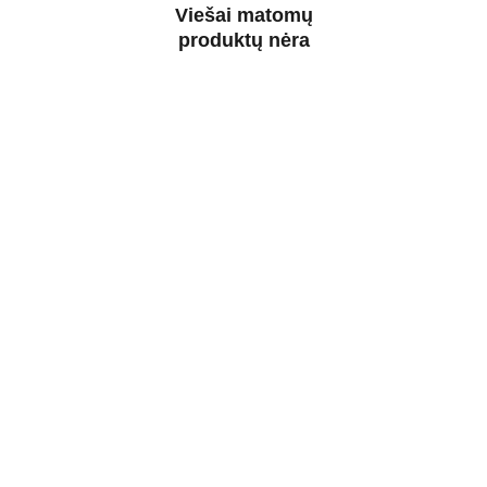
Viešai matomų
produktų nėra
Iš gamtos į Tavo namus
Rankų darbo gaminiai iš mestinių briedžių, 
tauriųjų elnių, stirninų ragų surinktų 
Lietuvos miškuose.