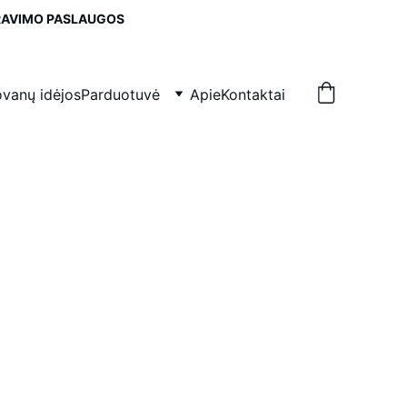
IRAVIMO PASLAUGOS
vanų idėjos
Parduotuvė
Apie
Kontaktai