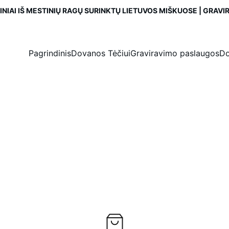
NIAI IŠ MESTINIŲ RAGŲ SURINKTŲ LIETUVOS MIŠKUOSE | GRAV
Pagrindinis
Dovanos Tėčiui
Graviravimo paslaugos
Do