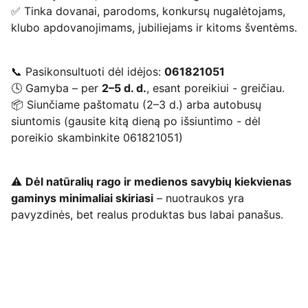
✅ Tinka dovanai, parodoms, konkursų nugalėtojams,
klubo apdovanojimams, jubiliejams ir kitoms šventėms.
📞 Pasikonsultuoti dėl idėjos:
061821051
🕓 Gamyba – per
2–5 d. d.
, esant poreikiui - greičiau.
📦 Siunčiame paštomatu (2–3 d.) arba autobusų
siuntomis (gausite kitą dieną po išsiuntimo - dėl
poreikio skambinkite 061821051)
⚠️
Dėl natūralių rago ir medienos savybių kiekvienas
gaminys minimaliai skiriasi
– nuotraukos yra
pavyzdinės, bet realus produktas bus labai panašus.