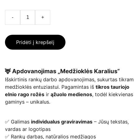
-
+
Pridėti į krepšelį
🦌 Apdovanojimas „Medžioklės Karalius“
Išskirtinis rankų darbo apdovanojimas, sukurtas tikram
medžioklės entuziastui. Pagamintas iš
tikros tauriojo
elnio rago rožės
ir
ąžuolo medienos
, todėl kiekvienas
gaminys – unikalus.
✅ Galimas
individualus graviravimas
– Jūsų tekstas,
vardas ar logotipas
✅ Rankų darbas, natūralios medžiagos