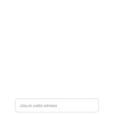
Iš gamtos į Tavo namus
Rankų darbo gaminiai iš mestinių briedžių, 
tauriųjų elnių, stirninų ragų surinktų 
Lietuvos miškuose.
SUSISIEKITE
+37061821051
info@laukinisragas.lt
TAIP PAT PARAŠYTI GALITE ČIA
Įveskite savo el. paštą