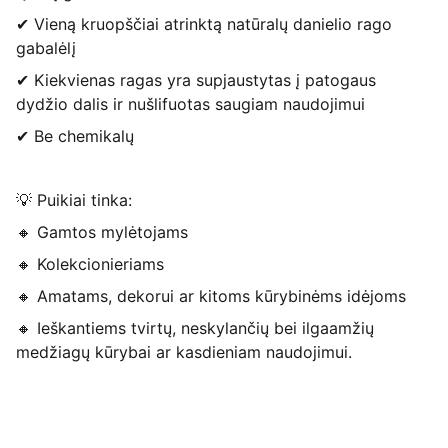
✔ Vieną kruopščiai atrinktą natūralų danielio rago
gabalėlį
✔ Kiekvienas ragas yra supjaustytas į patogaus
dydžio dalis ir nušlifuotas saugiam naudojimui
✔ Be chemikalų
💡 Puikiai tinka:
🔸 Gamtos mylėtojams
🔸 Kolekcionieriams
🔸 Amatams, dekorui ar kitoms kūrybinėms idėjoms
🔸 Ieškantiems tvirtų, neskylančių bei ilgaamžių
medžiagų kūrybai ar kasdieniam naudojimui.