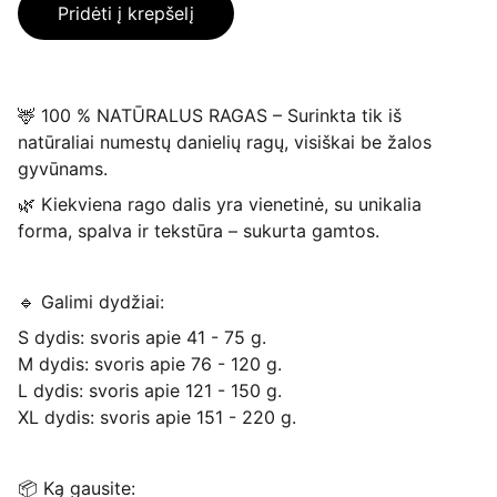
Pridėti į krepšelį
🦌 100 % NATŪRALUS RAGAS – Surinkta tik iš
natūraliai numestų danielių ragų, visiškai be žalos
gyvūnams.
🌿 Kiekviena rago dalis yra vienetinė, su unikalia
forma, spalva ir tekstūra – sukurta gamtos.
🔹 Galimi dydžiai:
S dydis: svoris apie 41 - 75 g.
M dydis: svoris apie 76 - 120 g.
L dydis: svoris apie 121 - 150 g.
XL dydis: svoris apie 151 - 220 g.
📦 Ką gausite: