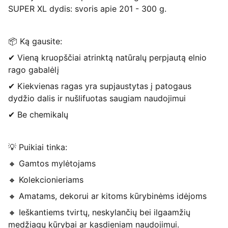
SUPER XL dydis: svoris apie 201 - 300 g.
📦 Ką gausite:
✔ Vieną kruopščiai atrinktą natūralų perpjautą elnio
rago gabalėlį
✔ Kiekvienas ragas yra supjaustytas į patogaus
dydžio dalis ir nušlifuotas saugiam naudojimui
✔ Be chemikalų
💡 Puikiai tinka:
🔸 Gamtos mylėtojams
🔸 Kolekcionieriams
🔸 Amatams, dekorui ar kitoms kūrybinėms idėjoms
🔸 Ieškantiems tvirtų, neskylančių bei ilgaamžių
medžiagų kūrybai ar kasdieniam naudojimui.