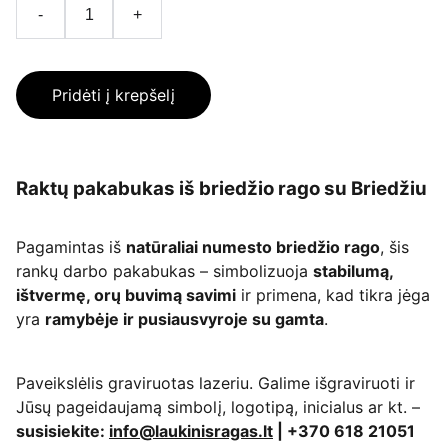
-
+
Pridėti į krepšelį
Raktų pakabukas iš briedžio rago su Briedžiu
Pagamintas iš
natūraliai numesto briedžio rago
, šis
rankų darbo pakabukas – simbolizuoja
stabilumą,
ištvermę, orų buvimą savimi
ir primena, kad tikra jėga
yra
ramybėje ir pusiausvyroje su gamta
.
Paveikslėlis graviruotas lazeriu. Galime išgraviruoti ir
Jūsų pageidaujamą simbolį, logotipą, inicialus ar kt. –
susisiekite:
info@laukinisragas.lt
| +370 618 21051