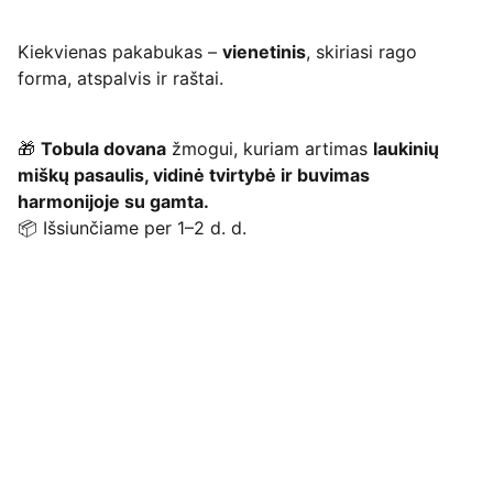
Kiekvienas pakabukas –
vienetinis
, skiriasi rago
forma, atspalvis ir raštai.
🎁
Tobula dovana
žmogui, kuriam artimas
laukinių
miškų pasaulis, vidinė tvirtybė ir buvimas
harmonijoje su gamta.
📦 Išsiunčiame per 1–2 d. d.
Iš gamtos į Tavo namus
Rankų darbo gaminiai iš mestinių briedžių, 
tauriųjų elnių, stirninų ragų surinktų 