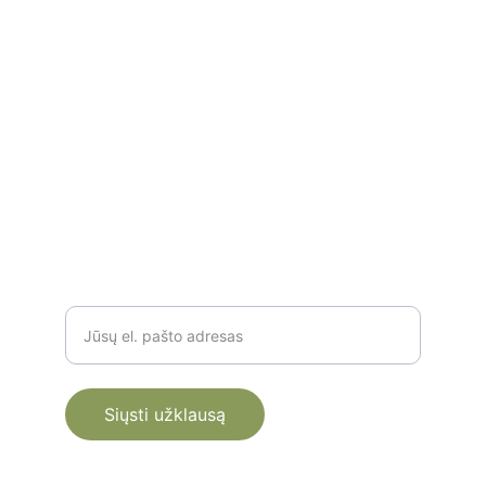
Lietuvos miškuose.
SUSISIEKITE
+37061821051
info@laukinisragas.lt
TAIP PAT PARAŠYTI GALITE ČIA
Įveskite savo el. paštą
Siųsti užklausą