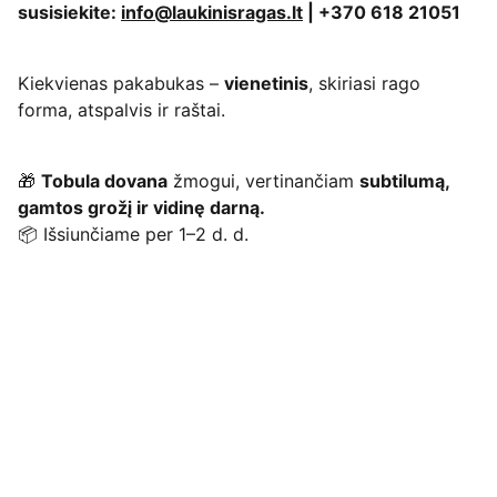
susisiekite:
info@laukinisragas.lt
| +370 618 21051
Kiekvienas pakabukas –
vienetinis
, skiriasi rago
forma, atspalvis ir raštai.
🎁
Tobula dovana
žmogui, vertinančiam
subtilumą,
gamtos grožį ir vidinę darną.
📦 Išsiunčiame per 1–2 d. d.
Iš gamtos į Tavo namus
Rankų darbo gaminiai iš mestinių briedžių, 
tauriųjų elnių, stirninų ragų surinktų 