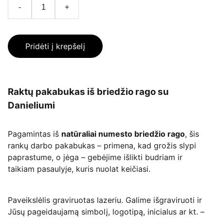
-
+
Pridėti į krepšelį
Raktų pakabukas iš briedžio rago su
Danieliumi
Pagamintas iš
natūraliai numesto briedžio rago
, šis
rankų darbo pakabukas – primena, kad grožis slypi
paprastume, o jėga – gebėjime išlikti budriam ir
taikiam pasaulyje, kuris nuolat keičiasi.
Paveikslėlis graviruotas lazeriu. Galime išgraviruoti ir
Jūsų pageidaujamą simbolį, logotipą, inicialus ar kt. –