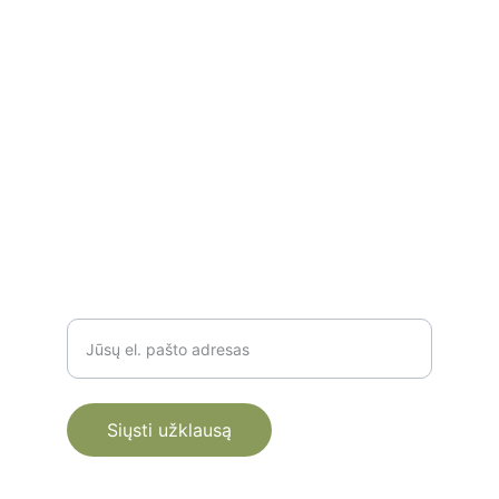
Lietuvos miškuose.
SUSISIEKITE
+37061821051
info@laukinisragas.lt
TAIP PAT PARAŠYTI GALITE ČIA
Įveskite savo el. paštą
Siųsti užklausą