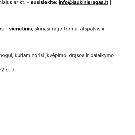
cialus ar kt. –
susisiekite:
info@laukinisragas.lt
|
as –
vienetinis
, skiriasi rago forma, atspalvis ir
ogui, kuriam norisi įkvėpimo, drąsos ir palaikymo
2 d. d.