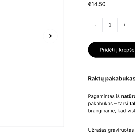
€14.50
-
+
Pridėti į krepše
Raktų pakabukas 
Pagamintas iš
natūr
pakabukas – tarsi
ta
branginame, kad visk
Užrašas graviruotas 