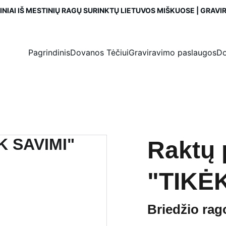
NIAI IŠ MESTINIŲ RAGŲ SURINKTŲ LIETUVOS MIŠKUOSE | GRAV
Pagrindinis
Dovanos Tėčiui
Graviravimo paslaugos
Do
Raktų
"TIKĖK
Briedžio ra