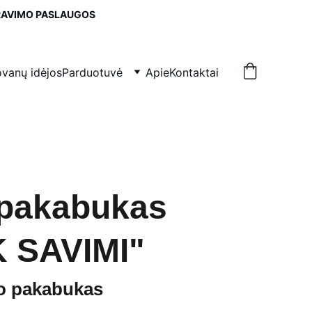
IRAVIMO PASLAUGOS
vanų idėjos
Parduotuvė
Apie
Kontaktai
 pakabukas
 SAVIMI"
go pakabukas