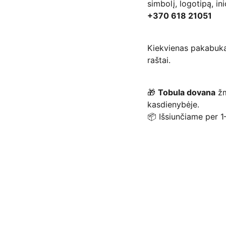
simbolį, logotipą, ini
+370 618 21051
Kiekvienas pakabuk
raštai.
🎁
Tobula dovana
žm
kasdienybėje.
📦 Išsiunčiame per 1–