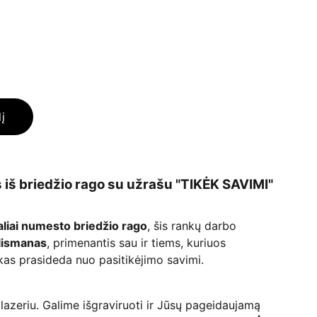
lį
iš briedžio rago su užrašu "TIKĖK SAVIMI"
aliai numesto briedžio rago
, šis rankų darbo
lismanas
, primenantis sau ir tiems, kuriuos
as prasideda nuo pasitikėjimo savimi.
lazeriu. Galime išgraviruoti ir Jūsų pageidaujamą